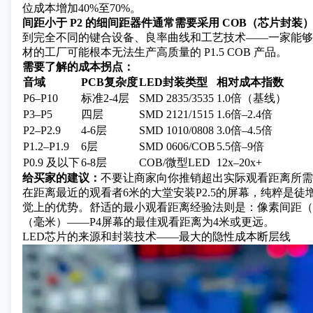
位成本增加40%至70%。
间距小于 P2 的细间距器件通常需要采用 COB（芯片封装
到完全不同的键合设备、良率曲线和工艺技术——一家能够生产
材的工厂可能根本无法生产高质量的 P1.5 COB 产品。
需要了解的成本拐点：
音域
PCB复杂度
LED封装类型
相对成本指数
P6–P10
标准2-4层
SMD 2835/3535
1.0倍（基线）
P3–P5
四层
SMD 2121/1515
1.6倍–2.4倍
P2–P2.9
4-6层
SMD 1010/0808
3.0倍–4.5倍
P1.2–P1.9
6层
SMD 0606/COB
5.5倍–9倍
P0.9 及以下
6-8层
COB/微型LED
12x–20x+
给买家的建议：
不要让商家向你推销超出实际观看距离所需
在距离最近的观看者6米的大堂安装P2.5的屏幕，纯粹是徒
觉上的优势。舒适的最小观看距离经验法则是：像素间距（毫米）
（毫米）——P4屏幕的最佳观看距离为4米或更远。
LED芯片的来源和封装技术——最大的隐性成本断层线