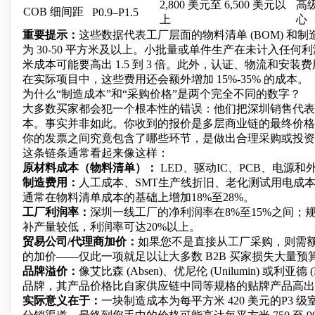
2,800 美元至 6,500 美元以
高
COB 细间距
P0.9–P1.5
上
心
重要提示：
这些数据代表工厂层面的物料清单 (BOM) 和
为 30-50 平方米及以上。小批量或单件生产在未计入任何
米成本可能要高出 1.5 到 3 倍。此外，认证、物流和安
在实际项目中，这些费用还会额外增加 15%-35% 的成本。
为什么“制造成本”和“采购价格”是两个完全不同的数字？
大多数买家都会犯一个根本性的错误：他们把深圳销售代表
本。事实并非如此。你收到的报价是多层商业链的最终价格
你的发票之间究竟包含了哪些环节，是做出合理采购或投资
这条链条通常看起来像这样：
原材料成本（物料清单）：
LED、驱动IC、PCB、电源
制造费用：
人工成本、SMT生产线折旧、老化测试用电成
通常在物料清单成本的基础上增加18%至28%。
工厂利润率：
深圳一线工厂的净利润率在8%至15%之间；
补产量较低，利润率可达20%以上。
贸易公司/代理商加价：
如果您不是直接从工厂采购，则需额外增
的加价——仅此一项就足以让大多数 B2B 买家损失大量预
品牌溢价：
像艾比森 (Absen)、优尼伦 (Unilumin) 或利亚德 
品牌，其产品价格比自家供应链中同等规格的贴牌产品高出 30
实际意义在于：
一块制造成本为每平方米 420 美元的
P3 