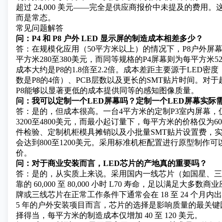
超过 24,000 美元——完全是供应商报价中未提及的费用
而是常态。
常见问题解答
问：P4 和 P8 户外 LED 显示屏的制造成本相差多少？
答：在规模化应用（50平方米以上）的情况下，P8户外屏
平方米280至380美元，而同等规格的P4屏幕则为每平方米52
成本大约是P8的1.8倍至2.2倍。成本差距主要源于LED密
数是P8的4倍）、PCB层数以及更长的SMT贴片时间。对
P8能够以显著更低的成本提供同等的感知图像质量。
问：我可以定制一个LED屏幕吗？定制一个LED屏幕实际
答：是的，但成本很高。一台4平方米的定制P3室内屏幕，
3200至4800美元，而最小起订量下，每平方米的价格仅为60
件检验、定制机柜模具摊销以及小批量SMT贴片设置费，
会达到800至1200美元。采用标准机柜配置进行原型制作
价。
问：对于商业安装而言，LED芯片的产地真的重要吗？
答：是的，从实质上来说。采用国内一线芯片（如国星、三
靠的 60,000 至 80,000 小时 L70 寿命，足以满足大多
牌或三线芯片在正常工作条件下通常会在 18 至 24 个月
5 年的户外安装项目而言，芯片的选择是影响质量的最关
择得当，每平方米的制造成本仅增加 40 至 120 美元。