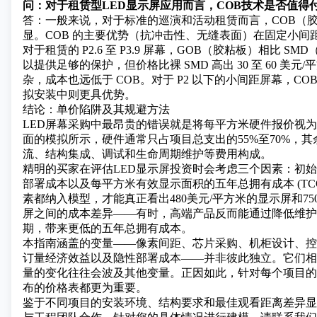
问：对于租赁型LED显示屏应用而言，COB技术是否值得
答：一般来说，对于标准的巡演和活动租赁而言，COB（
显。COB 的主要优势（抗冲击性、无缝表面）在固定小间
对于租赁的 P2.6 至 P3.9 屏幕，GOB（胶粘板）相比 S
以提供足够的保护，但价格比裸 SMD 高出 30 至 60 美元
杂，成本也远低于 COB。对于 P2 以下的小间距屏幕，CO
拟安装中则更具优势。
结论：单价陷阱及其规避方法
LED屏幕采购中最昂贵的错误就是将每平方米硬件报价视
面的模拟所示，硬件通常只占项目总支出的55%至70%，
流、结构集成、调试和生命周期维护等费用构成。
精明的买家在评估LED显示屏投资时会考虑三个因素：初
部署成本以及每平方米有效显示面积的五年总拥有成本 (TC
素都纳入模型，才能真正看出480美元/平方米的显示屏和75
屏之间的成本差异——有时，高端产品反而能通过降低维护
期，带来更低的五年总拥有成本。
本指南涵盖的变量——像素间距、芯片采购、机柜设计、控
订量经济效益以及隐性部署成本——并非彼此独立。它们相
量的变化往往会波及其他变量。正因如此，针对每个项目的
布的价格表都更为重要。
鉴于不同项目的安装环境、结构要求和最佳观看距离差异显