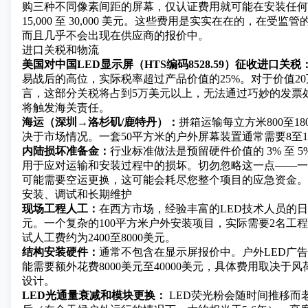
购三种不同像素间距的屏幕，仅认证费用就可能在安装任何
15,000 至 30,000 美元。这些费用是实实在在的，在受
而且几乎不会出现在供应商的报价中。
进口关税和物流
美国对中国LED显示屏（HTS编码8528.59）征收进口关税
易战后的高位，实际税率超过产品价值的25%。对于价值2
言，这部分关税将占到5万美元以上，无法通过巧妙的发票
将触发海关责任。
海运（深圳→洛杉矶/鹿特丹）：
拼箱运输每立方米800至1
决于市场情况。一套50平方米的户外屏幕装置通常需要8至
内陆损坏准备金：
行业标准做法是预留硬件价值的 3% 至 
用于应对运输和安装过程中的损坏。切勿忽略这一点——一
可能需要空运更换，这可能会耗尽您整个项目的应急资金。
安装、调试和长期维护
现场工程人工：
在西方市场，经验丰富的LED技术人员的日薪
元。一个复杂的100平方米户外安装项目，实际需要2名工程
试人工费约为2400至8000美元。
结构安装硬件：
通常不包含在显示屏报价中。户外LED广
能需要额外花费8000美元至40000美元，具体费用取决于
设计。
LED光通量衰减和模块更换：
LED荧光粉会随时间推移而老化