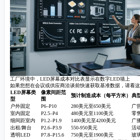
工厂环境中，LED屏幕成本对比表显示在数字LED墙上
如果您想在会议或供应商洽谈前快速获取基准数据，请看这
LED屏幕类
像素间距范
预计制造成本（每平方米）
典
型
围
户外固定
P6–P10
280美元至650美元
广
室内固定
P2.5–P4
480美元至1100美元
零
细间距室内
P1.2–P1.9
1400美元至4200美元
广
出租/舞台
P2.6–P3.9
550-950美元
活
透明LED
P7.8–P15.6
750美元至1900美元
玻