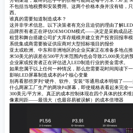
分销渠道，最终到您手中的价格可能高达每平方米 750 至 9
不包括当地税费和安装费用。这两个价格本身并没有错，只
西。
谁真的需要知道制造成本？
这并非学术信息。以下决策者有充分且迫切的理由了解LE
品牌所有者正在评估OEM/ODM模式——决定是采购成品
租赁和舞台搭建公司扩大库存规模并建立资产投资回报率模
系统集成商需要验证供应商对大型招标项目的报价
亚太或欧洲、中东和非洲地区
的企业买家正在准备多地点推
米50美元的误差在500平方米范围内也会导致25,000美元
企业家或投资者正在评估进入LED制造行业的资金需求。
如果您属于以上任何一种情况，那么您需要花时间阅读下一
影响LED屏幕制造成本的4个核心变量
别再看那些罗列“硬件、软件、安装”等通用成本明细了—
什么两家工厂生产的两块P4屏幕，即使规格表看起来完全
300美元/平方米。真正的成本控制体现在四个具体的技术维
像素间距——最强大（也最容易被误解）的成本倍增器