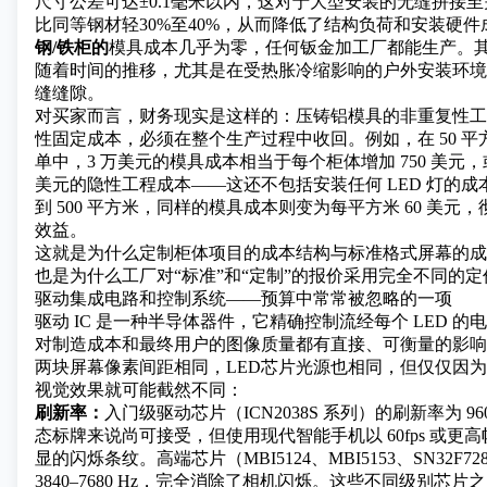
尺寸公差可达±0.1毫米以内，这对于大型安装的无缝拼接
比同等钢材轻30%至40%，从而降低了结构负荷和安装硬件
钢/铁柜的
模具成本几乎为零，任何钣金加工厂都能生产。其公差
随着时间的推移，尤其是在受热胀冷缩影响的户外安装环境
缝缝隙。
对买家而言，财务现实是这样的：压铸铝模具的非重复性工程费
性固定成本，必须在整个生产过程中收回。例如，在 50 平方
单中，3 万美元的模具成本相当于每个柜体增加 750 美元，
美元的隐性工程成本——这还不包括安装任何 LED 灯的
到 500 平方米，同样的模具成本则变为每平方米 60 美元
效益。
这就是为什么定制柜体项目的成本结构与标准格式屏幕的成
也是为什么工厂对“标准”和“定制”的报价采用完全不同的
驱动集成电路和控制系统——预算中常常被忽略的一项
驱动 IC 是一种半导体器件，它精确控制流经每个 LED 
对制造成本和最终用户的图像质量都有直接、可衡量的影响
两块屏幕像素间距相同，LED芯片光源也相同，但仅仅因为
视觉效果就可能截然不同：
刷新率：
入门级驱动芯片（ICN2038S 系列）的刷新率为 960
态标牌来说尚可接受，但使用现代智能手机以 60fps 或更
显的闪烁条纹。高端芯片（MBI5124、MBI5153、SN32F
3840–7680 Hz，完全消除了相机闪烁。这些不同级别芯