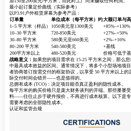
加150至200美元/平方米，而此时工厂尚未赚取任何利润。
最小起订量定价曲线（实际参考）
以P3.91户外租赁屏幕为参考产品：
订单量
单位成本（每平方米）约
大额订单与
1–5 平方米（样品）
1050美元至1300美元
+85%–+130%
10–30 平方米
720-850美元
+27%–+50%
30–80 平方米
580美元至660美元
+2%–+16%
80–200 平方米
540-580美元
+基线
200平方米以上
480-520美元
价格可低于
战略意义：
如果您的项目需求在 15-25 平方米之间，那
中最具成本效益的区间。通常情况下，将多个小型场地项目
者协商签订按需交付的框架协议，以享受 50 平方米以上
际交付时间会错开——也是值得的。
总拥有成本 (TCO)：决定项目能否真正盈利的隐性成本。
每平方米的购买价格只是庞大财务谈判的开端。那些屡屡受
料——往往止步于硬件报价，不再进行成本核算。以下是专
需要考虑的全部隐性成本。
认证和监管合规