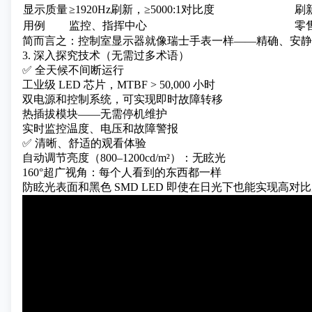
显示质量
≥1920Hz刷新，≥5000:1对比度
刷新
用例
监控、指挥中心
零
简而言之：控制室显示器就像瑞士手表一样——精确、安静
3. 深入探究技术（无需过多术语）
✅ 全天候不间断运行
工业级 LED 芯片，MTBF > 50,000 小时
双电源和控制系统，可实现即时故障转移
热插拔模块——无需停机维护
实时监控温度、电压和故障警报
✅ 清晰、舒适的观看体验
自动调节亮度（800–1200cd/m²）：无眩光
160°超广视角：每个人看到的东西都一样
防眩光表面和黑色 SMD LED 即使在日光下也能实现高对