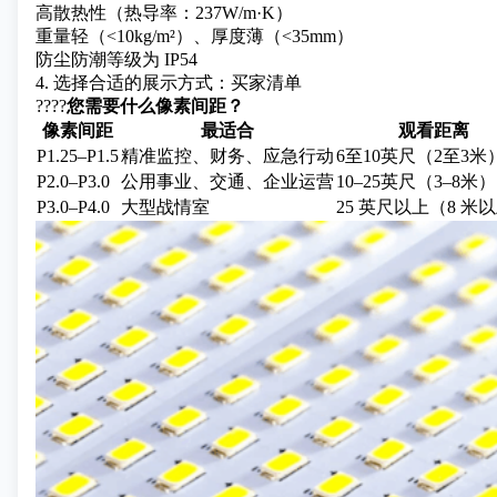
高散热性（热导率：237W/m·K）
重量轻（<10kg/m²）、厚度薄（<35mm）
防尘防潮等级为 IP54
4. 选择合适的展示方式：买家清单
????
您需要什么像素间距？
像素间距
最适合
观看距离
P1.25–P1.5
精准监控、财务、应急行动
6至10英尺（2至3米
P2.0–P3.0
公用事业、交通、企业运营
10–25英尺（3–8米）
P3.0–P4.0
大型战情室
25 英尺以上（8 米