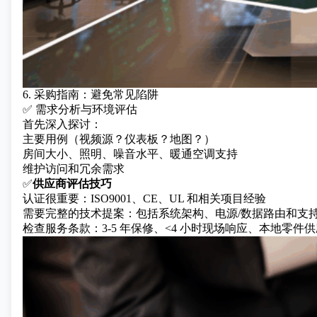
6. 采购指南：避免常见陷阱
✅ 需求分析与环境评估
首先深入探讨：
主要用例（视频源？仪表板？地图？）
房间大小、照明、噪音水平、暖通空调支持
维护访问和冗余需求
✅
供应商评估技巧
认证很重要：ISO9001、CE、UL 和相关项目经验
需要完整的技术提案：包括系统架构、电源/数据路由和支
检查服务条款：3-5 年保修、<4 小时现场响应、本地零件