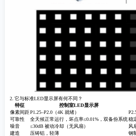
2. 它与标准LED显示屏有何不同？
特征
控制室LED显示屏
像素间距
P1.25–P2.0（4K 就绪）
P2
可靠性
全天候正常运行，坏点率≤0.01%，双备份系统
稳
噪音
≤30dB 被动冷却（无风扇）
风扇
建造
压铸铝，轻薄
钢