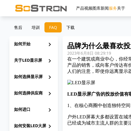
产品
视频
图库
新闻
服务
关于
售后
培训
FAQ
下载
品牌为什么最喜欢投
如何开始
chevron_right
2023年6月8日 08:29:19
在一个建筑或商业中心，你经常
关于LED显示屏
chevron_right
产品的销售，或向客户传达有
人们的注意，即使你远离显示
如何选择显示屏
chevron_right
如何选择供应商
chevron_right
LED显示屏广告的投放价值有
1、在核心商圈中创造独特空间
如何进口
chevron_right
户外
LED屏幕
大多都设置在城
已经成为城市主流人群的主要
如何安装LED大屏
chevron_right