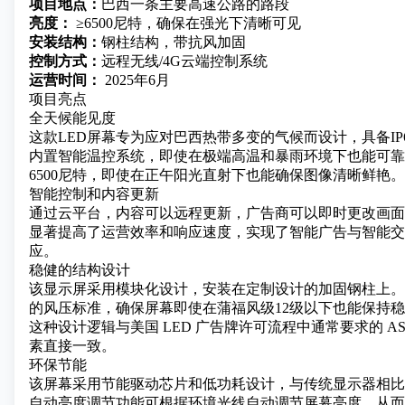
项目地点：
巴西一条主要高速公路的路段
亮度：
≥6500尼特，确保在强光下清晰可见
安装结构：
钢柱结构，带抗风加固
控制方式：
远程无线/4G云端控制系统
运营时间：
2025年6月
项目亮点
全天候能见度
这款LED屏幕专为应对巴西热带多变的气候而设计，具备IP
内置智能温控系统，即使在极端高温和暴雨环境下也能可靠
6500尼特，即使在正午阳光直射下也能确保图像清晰鲜艳。
智能控制和内容更新
通过云平台，内容可以远程更新，广告商可以即时更改画面
显著提高了运营效率和响应速度，实现了智能广告与智能交
应。
稳健的结构设计
该显示屏采用模块化设计，安装在定制设计的加固钢柱上。
的风压标准，确保屏幕即使在蒲福风级12级以下也能保持
这种设计逻辑与美国 LED 广告牌许可流程中通常要求的 AS
素直接一致。
环保节能
该屏幕采用节能驱动芯片和低功耗设计，与传统显示器相比
自动亮度调节功能可根据环境光线自动调节屏幕亮度，从而