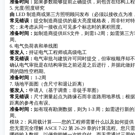
准备时间：
如果参数能够提前正确提供，则包含在结构工程
5. 光度/照度研究
由
LED 制造商
或第三方照明顾问发布（必须以接收点为准
常见错误：
提交制造商提供的最大亮度规格表，而非针对特
究；未考虑从同一接收点可见多个标志时的累积照度。
准备时间：
如制造商提供IES文件，则需1-2周；如需第三方
周。
6. 电气负荷表和单线图
签发人：
持证电气工程师或高级电工
常见错误：
电气审批与建筑许可同时提交，但审核顺序却不
确认电气审批是在结构审批之前还是之后进行，并据此做好计
周的隐性空档期。
准备时间：
1-2周
7. 场地平面图（含尺寸和退让距离）
签发人：
申请人（基于调查；非徒手草图）
常见错误：
尺寸测量起点为路缘石而非道路用地界线；根据
距离的参考点有误。
准备时间：
如有现有勘测数据，则为 1-3 周；如需进行新的边
周。
模块 2：风荷载计算——您的工程师需要什么以及如何提供
您无需完全理解 ASCE 7-22 第 26-29 章的计算流程。
哪些输入数据，以便您能够一次性交付，而无需通过三周的