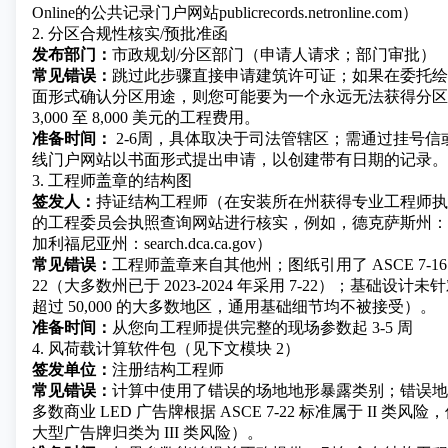
Online的公共记录门户网站publicrecords.netronline.com）
2. 分区合规性核实/预批准函
发布部门：
市政规划/分区部门（申请人请求；部门审批）
常见错误：
跳过此步骤直接申请建筑许可证；如果在委托绘
面形式确认分区用途，则您可能要为一个永远无法获得分区
3,000 至 8,000 美元的工程费用。
准备时间：
2-6周，具体取决于司法管辖区；需通过挂号信
线门户网站以书面形式提出申请，以创建带有日期的记录。
3. 工程师盖章的结构图
签发人：
持证结构工程师（在安装所在州获得专业工程师执
的工程委员会执照查询网站进行核实，例如，德克萨斯州：pels.tbp
加利福尼亚州：search.dca.ca.gov）
常见错误：
工程师盖章来自其他州；图纸引用了 ASCE 7-16 而
22（大多数州已于 2023-2024 年采用 7-22）；基础设
超过 50,000 的大多数地区，通用基础细节均不被接受）。
准备时间：
从您向工程师提供完整的现场参数起 3-5 周
4. 风荷载计算软件包（见下文模块 2）
签发单位：
注册结构工程师
常见错误：
计算中使用了错误的场地地形暴露类别；错误地
多数商业 LED 广告牌根据 ASCE 7-22 标准属于 II 类
大型广告牌归类为 III 类风险）。