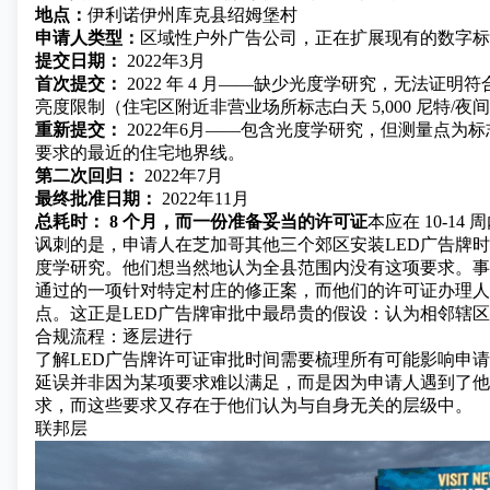
地点：
伊利诺伊州库克县绍姆堡村
申请人类型：
区域性户外广告公司，正在扩展现有的数字标
提交日期：
2022年3月
首次提交：
2022 年 4 月——缺少光度学研究，无法证明
亮度限制（住宅区附近非营业场所标志白天 5,000 尼特/夜间 
重新提交：
2022年6月——包含光度学研究，但测量点为
要求的最近的住宅地界线。
第二次回归：
2022年7月
最终批准日期：
2022年11月
总耗时：
8 个月，而一份准备妥当的许可证
本应在 10-14
讽刺的是，申请人在芝加哥其他三个郊区
安装LED广告牌
时
度学研究。他们想当然地认为全县范围内没有这项要求。事实
通过的一项针对特定村庄的修正案，而他们的许可证办理人
点。这正是LED广告牌审批中最昂贵的假设：认为相邻辖
合规流程：逐层进行
了解LED广告牌许可证审批时间需要梳理所有可能影响申
延误并非因为某项要求难以满足，而是因为申请人遇到了他
求，而这些要求又存在于他们认为与自身无关的层级中。
联邦层