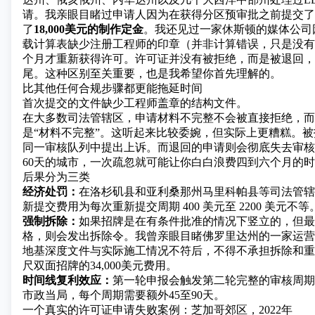
请。我亲眼目睹过申请人因为在获得分区预审批之前提交了
了
18,000美元的制作定金
。我还见过一家休斯顿的媒体公司
载计算表缺少注册工程师的印章（并非计算错误，只是没有
个月才重新获得许可。许可证并没有被拒绝，而是被退回，
尾。这种区别至关重要，也是我希望你首先理解的。
比其他任何合规步骤都更能拖延时间
首次提交的文件缺少工程师盖章的结构文件。
在大多数司法管辖区，申请材料不完整不会被直接拒绝，而
是“材料不完整”。这听起来比较委婉，但实际上更糟糕。
同一审核队列中提出上诉。而退回的申请则会彻底失去审核
60天的城市，一次疏忽就可能让你白白浪费四到六个月的
后果分为三类
经济处罚：
在洛杉矶县和亚利桑那州马里科帕县等司法管辖
新提交费用为每次重新提交周期 400 美元至 2200 美元不等
强制拆除：
如果招牌是在有条件批准的情况下竖立的，但最
格，则会发出拆除令。我曾亲眼目睹佛罗里达州的一家运营
地基深度文件与实际施工情况不符后，不得不承担拆除和重新
尺双面招牌的34,000美元费用。
时间线复利效应：
第一轮申报会触发第二轮完整的审核周期
市政当局，每个周期需要额外45至90天。
一个真实的许可证申请失败案例：芝加哥郊区，2022年