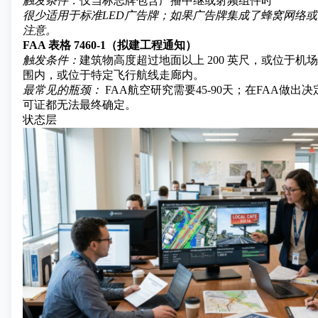
触发条件：
仅当标志牌包含广播中继或射频组件时
很少适用于标准LED广告牌；如果广告牌集成了蜂窝网络或W
注意。
FAA 表格 7460-1（拟建工程通知）
触发条件：
建筑物高度超过地面以上 200 英尺，或位于机场跑道
围内，或位于特定飞行航线走廊内。
最常见的瓶颈：
FAA航空研究需要45-90天；在FAA做出
可证都无法最终确定。
状态层