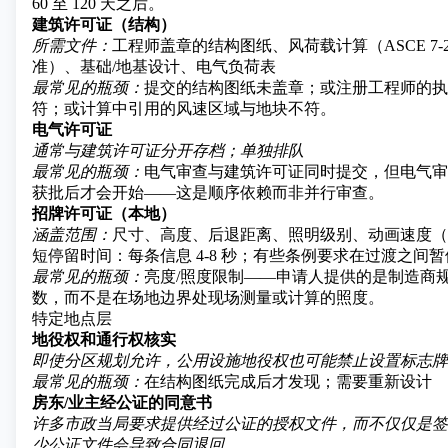
60 至 120 天之后。
建筑许可证（结构）
所需文件：
工程师盖章的结构图纸、风荷载计算（
ASCE 7-
准
）、基础/地基设计、电气负荷表
最常见的瓶颈：
提交的结构图纸未盖章；或注册工程师的执
符；或计算中引用的风速区域与地块不符。
电气许可证
通常与建筑许可证分开存档；单独排队
最常见的瓶颈：
电气审查与建筑许可证同时提交，但电气审
获批后才会开始——这是顺序依赖而非并行审查。
招牌许可证（本地）
涵盖范围：
尺寸、高度、后退距离、照明级别、动画速度（
短停留时间：每条信息 4-8 秒；有些条例要求在过渡之间暂停
最常见的瓶颈：
亮度/照度限制——申请人提供的是制造商
数，而不是在场地边界处现场测量或计算的照度。
特定地点层
地役权和通行权核实
即使分区规划允许，公用设施地役权也可能禁止设置标志牌
最常见的瓶颈：
在结构图纸完成后才发现；需要重新设计
房东/业主经公证的同意书
许多市政当局要求提供经过公证的授权文件，而不仅仅是签
少公证文件会导致合同退回。