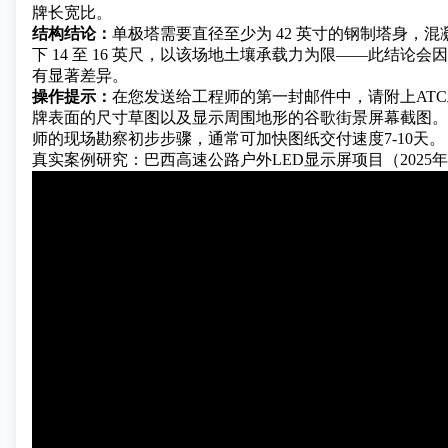
牌长宽比。
结构结论：
单极塔需要直径至少为 42 英寸的钢制塔身，
下 14 至 16 英尺，以该场地土壤承载力为限——此结论
有显著差异。
操作提示：
在您发送给工程师的第一封邮件中，请附上AT
牌表面的尺寸草图以及显示周围地形的谷歌街景屏幕截图。
师的现场勘察初步步骤，通常可加快图纸交付速度7-10天。
真实案例研究：巴西高速公路户外LED显示屏项目（2025年