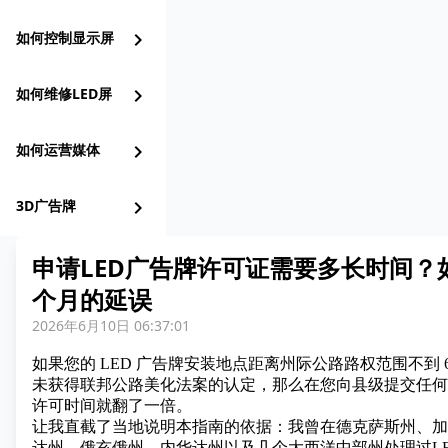
如何控制显示屏
chevron_right
如何维修LED屏
chevron_right
如何运营媒体
chevron_right
3D广告牌
chevron_right
申请LED广告牌许可证需要多长时间？
个月的延误
2026年6月10日 06:37:01
如果您的 LED 广告牌安装地点距离州际公路路权范围不到 6
未获得联邦公路美化法案的认定，那么在您向县级提交任何
许可时间就翻了一倍。
让我直截了当地说明本指南的依据：我曾在德克萨斯州、加
达州、俄亥俄州、内华达州以及几个大西洋中部州处理过
L