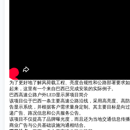
为了更好地了解风荷载工程、亮度合规性和公路部署要求如
起来，这里有一个来自巴西已完成安装的实际例子。
巴西高速公路户外LED显示屏项目简介
该项目位于巴西一条主要高速公路沿线，采用高亮度、
高防
告显示
系统，并根据客户需求量身定制。其主要目标是向过
递广告、路况信息和公共服务公告。
该项目不仅提高了品牌曝光度，而且还为当地交通信息传播
商业广告与公共基础设施沟通相结合。