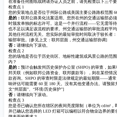
在准备任何图纸或聘请办证人员之前，请先检查以下三个要
检查点 1
您的安装地点是否位于州际公路或美国主要公路路权范围 66
是的：
联邦公路美化法案适用。您所在州的交通运输部必须
时颁发单独的标志许可。这是一个并行流程——它无需等待
也不足以满足该流程的要求。州交通运输部的审批流程平均需要 
其他任何流程无关。您实际的最短审批时间取决于较长者：
输部审批。[参见上文：联邦层面，州交通运输部协调]
否：
请继续向下滚动。
检查点 2
您的场地是否位于历史街区、地标性建筑或风景公路的范围
内？
是的：
预计会触发州历史保护办公室 (SHPO) 的审查，如
邦关联（例如联邦公路资金、联邦拨款等），则在某些情况下还
款咨询。SHPO 的审查时限是法律规定的最短期限——通常为
响评估可能需要 60 至 180 天。没有其他变通办法。请预
文“州层面”、“环境/历史保护”]
否：
请继续向下滚动。
检查点 3
您是否已确认您所在辖区的夜间亮度限制（单位为 cd/m²，
并已确认您选择的 LED 灯箱可以编程以符合物业边界的
牌表面的要求？