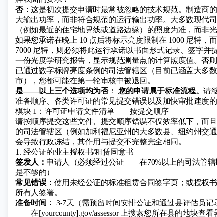
否：
这是初次提交申请时最常被忽略的技术规范。制造商的
大输出功率，而非符合规范的运行输出功率。大多数现代司
（例如最近的住宅地界线或道路边缘）的照度为准，而非光
如果您承诺在晚上 10 点后将标示亮度限制在 1000 尼特
7000 尼特，则必须将此运行承诺以书面形式记录、签字并
一份光度学研究报告，显示规范测量点的计算照度值。否则
已通过数字标牌亮度条例的司法管辖区（目前已涵盖大多数人
市），您都可能在第一轮审核中被退回。
是——以上三个选项均为否：
您的申请属于标准流程。
请
准备顺序、各类许可证的常见提交错误以及加快审批速度的
模块 1：许可证申请文件清单——按提交顺序
请按顺序提交这些文件。提交顺序错误不仅效率低下，而且
的司法管辖区（例如加利福尼亚州的大多数县、纽约州交通
会导致行政冻结，其作用与提交不完整完全相同。
1. 经公证的业主授权书/租赁同意书
签发人：
申请人（必须经过公证——在70%以上的司法管
是不够的）
常见错误：
使用未经公证的标准租赁合同签字页；或授权书
所有人签署。
准备时间：
3-7天（需预留时间安排公证和通过县评估员记
——在[yourcounty].gov/assessor 上搜索您所在县的地块