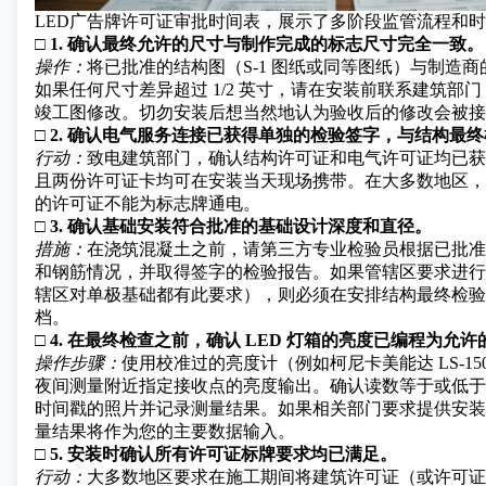
LED广告牌许可证审批时间表，展示了多阶段监管流程和
□ 1. 确认最终允许的尺寸与制作完成的标志尺寸完全一致。
操作：
将已批准的结构图（S-1 图纸或同等图纸）与制造
如果任何尺寸差异超过 1/2 英寸，请在安装前联系建筑部
竣工图修改。切勿安装后想当然地认为验收后的修改会被接
□ 2. 确认电气服务连接已获得单独的检验签字，与结构最
行动：
致电建筑部门，确认结构许可证和电气许可证均已获
且两份许可证卡均可在安装当天现场携带。在大多数地区，
的许可证不能为标志牌通电。
□ 3. 确认基础安装符合批准的基础设计深度和直径。
措施：
在浇筑混凝土之前，请第三方专业检验员根据已批准
和钢筋情况，并取得签字的检验报告。如果管辖区要求进行
辖区对单极基础都有此要求），则必须在安排结构最终检验
档。
□ 4. 在最终检查之前，确认 LED 灯箱的亮度已编程为允
操作步骤：
使用校准过的亮度计（例如柯尼卡美能达 LS-15
夜间测量附近指定接收点的亮度输出。确认读数等于或低于
时间戳的照片并记录测量结果。如果相关部门要求提供安装
量结果将作为您的主要数据输入。
□ 5. 安装时确认所有许可证标牌要求均已满足。
行动：
大多数地区要求在施工期间将建筑许可证（或许可证