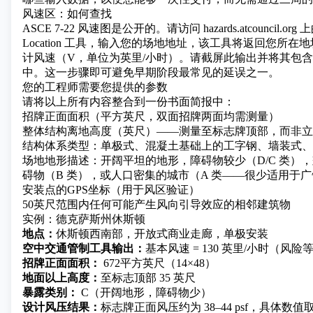
风速区：如何查找
ASCE 7-22 风速图是公开的。请访问 hazards.atcouncil.org 上的
Location 工具，输入您的场地地址，该工具将返回您所在地块
计风速（V，单位为英里/小时）。请截屏此输出并将其包
中。这一步骤即可避免早期阶段最常见的延误之一。
您的工程师需要您提供的参数
请将以上所有内容整合到一份书面简报中：
招牌正面面积（平方英尺，双面招牌两面均需测量）
整体结构离地高度（英尺）——测量至标志牌顶部，而非立
结构体系类型：单极式、混凝土基础上的工字钢、墙装式、
场地地形描述：开阔平坦的地形，障碍物较少（D/C 类），
碍物（B 类），或人口密集的城市（A 类——很少适用于
安装点的GPS坐标（用于风区验证）
50英尺范围内任何可能产生风向引导效应的相邻建筑物
实例：德克萨斯州休斯顿
地点：
休斯顿西南部，开放式商业走廊，单极安装
空中交通管制工具输出：
基本风速 = 130 英里/小时（风险等
招牌正面面积：
672平方英尺（14×48）
地面以上高度：
至标志顶部 35 英尺
暴露类别：
C（开阔地形，障碍物少）
设计风压结果：
标志牌正面风压约为 38–44 psf，具体