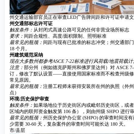
州交通运输部官员正在审查LED广告牌间距和许可证申请
州交通部标志许可证
触发条件：
从封闭式高速公路可见的任何非营业场所标志
要求：
间距合规性、高度/面积限制、照明标准
最常见的瓶颈：
间距与现有已批准的标志冲突；州交通部门的
18 个月。
州建筑规范采纳
现在大多数州都参考ASCE 7-22标准进行风荷载/地震荷载
注意：
部分州（例如德克萨斯州和佛罗里达州）对 ASCE 7-
订，修改了默认设置——直接使用国家标准而不检查州级修
常见原因。
最常见的瓶颈：
注册工程师未获得安装所在州的执照（外州
点）
环境/历史保护审查
触发条件：
如果场地位于历史街区内或毗邻历史街区，或者
区域内的联邦资金触发第 106 条），则由州级 SHPO 进行
最常见的瓶颈：
州历史保护办公室 (SHPO) 的审查时间
少需要 30-60 天，复杂案件的审查时间可能长达 180 天。
市/县层