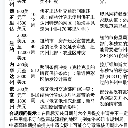
美元
类不匹配
异。
州
佛
佛罗里达州交通部间距违
800美
飓风风荷载要求远
10-
罗
规；结构计算未使用佛罗里
元至
18
家默认值；必
里
4500
达州特定的风区（沿海县风
周
筑规范第15章
美元
达
速为 140–170 英里/小时）
2,000
纽约市房屋局
美元
纽约市：房产违反宣誓效忠
20-
纽
部门和独立的
40
至
法的记录引发延长审查；纽
约
能需要进行州
周
12,000
约州北部：农业区冲突
(SEQRA) 
美元
内
拉斯维加斯大
400美
照明条例冲突（克拉克县的
华
6-12
有独特的标志
元至
暗夜保护条款）；靠近博彩
周
达
2000
部 (NDOT
区触发设计审查
美元
州
过的各州中最
俄
俄亥俄州交通部间距冲突；
300美
部分县没有数
亥
8-16
结构计算缺少对地震带的考
元至
条例缺失并不
周
俄
1800
虑（俄亥俄州东北部，新马
发酌情审查。
美元
州
德里断层带的影响）
合规顾问提示：
在目标安装日期前六个月提交申请并不一定
在采用需求导向型审核流程的地区（例如洛杉矶市规划局、
申请高峰期提前提交申请实际上可能会导致审核周期比在目标日