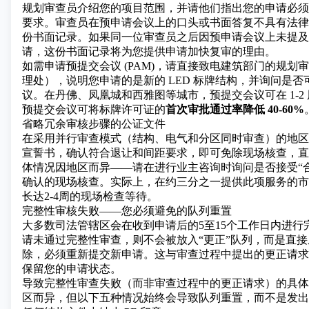
规划审查员介绍您的项目范围，并请他们指出您的申请必须
要求。审查员在预申请会议上的口头或书面答复不具有法律
份书面记录。如果同一位审查员之后因预申请会议上未提及
请，这份书面记录将为您提供申请加快复审的理由。
如需申请预提交会议 (PAM)，请直接致电建筑部门的规划
理处），说明您申请的是新的 LED 标牌结构，并询问是
议。在丹佛、凤凰城和西雅图等城市，预提交会议可在 1-2
预提交会议可将标牌许可证的
首次审批通过率降低 40-60%
省略冗余审核步骤的公证文件
在采用并行审查模式（结构、电气和分区同时审查）的地区
宣誓书，确认符合退让和间距要求，即可免除现场核查，直
体情况因地区而异——请在进行业主咨询时询问是否接受“
确认的现场核查。实际上，在约三分之一提供此项服务的市
长达2-4周的现场检查等待。
完整性审核失败——您必须避免的队列重置
大多数司法管辖区会在收到申请后的5至15个工作日内进行
请未通过完整性审查，则不会被放入“更正”队列，而是直
除，必须重新提交新申请。这与审查过程中提出的更正请求
保留您的申请状态。
导致完整性审查失败（而非审查过程中的更正请求）的具体
区而异，但以下五种情况始终会导致队列重置，而不是发出