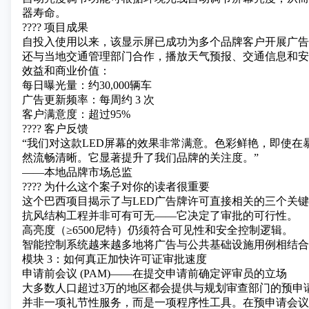
器寿命。
???? 项目成果
自投入使用以来，该显示屏已成功为多个品牌客户开展广告
还与当地交通管理部门合作，播放天气预报、交通信息和安
效益和商业价值：
每日曝光量：约30,000辆车
广告更新频率：每周约 3 次
客户满意度：超过95%
???? 客户反馈
“我们对这款LED屏幕的效果非常满意。色彩鲜艳，即使在
然流畅清晰。它显著提升了我们品牌的关注度。”
——本地品牌市场总监
???? 为什么这个案子对你的读者很重要
这个巴西项目揭示了与LED广告牌许可直接相关的三个关
抗风结构工程并非可有可无——它决定了审批的可行性。
高亮度（≥6500尼特）仍须符合可见性和安全控制逻辑。
智能控制系统越来越多地将广告与公共基础设施用例相结合
模块 3：如何真正加快许可证审批速度
申请前会议 (PAM)——在提交申请前确定评审员的立场
大多数人口超过3万的地区都会提供与规划审查部门的预申
并非一项礼节性服务，而是一项程序性工具。在预申请会议