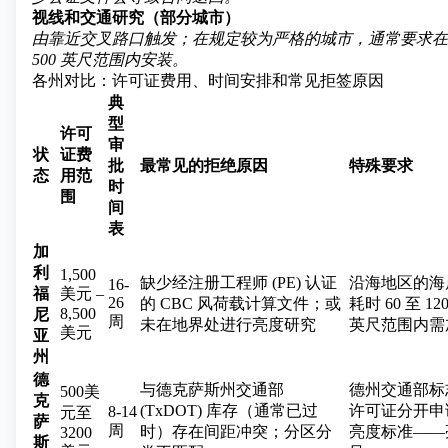
视线和交通研究（部分城市）
由靠近交叉路口触发；在规定较为严格的城市，通常要求在信号
500 英尺范围内安装。
各州对比：许可证费用、时间安排和常见拒签原因
典
型
许可
审
状
证费
批
最常见的拒绝原因
特殊要求
态
用范
时
围
间
表
加
利
1,500
缺少经注册工程师 (PE) 认证
沿海地区的海
16-
福
美元 –
26
的 CBC 风荷载计算文件；或
耗时 60 至 1
8,500
尼
周
未在地界处进行亮度研究
英尺范围内需
美元
亚
州
德
与德克萨斯州交通部
德州交通部标
500美
克
(TxDOT) 库存（通常已过
许可证分开申
8-14
元至
萨
周
时）存在间距冲突；分区分
亮度标准——
3200
斯