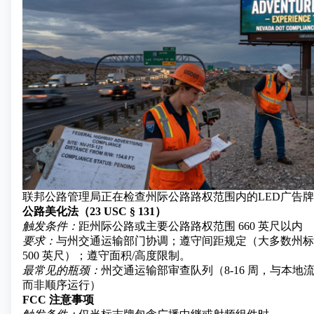
联邦公路管理局正在检查州际公路路权范围内的LED广告
公路美化法（23 USC § 131）
触发条件：
距州际公路或主要公路路权范围 660 英尺以内
要求：
与州交通运输部门协调；遵守间距规定（大多数州标
500 英尺）；遵守面积/高度限制。
最常见的瓶颈：
州交通运输部审查队列（8-16 周，与本
而非顺序运行）
FCC 注意事项