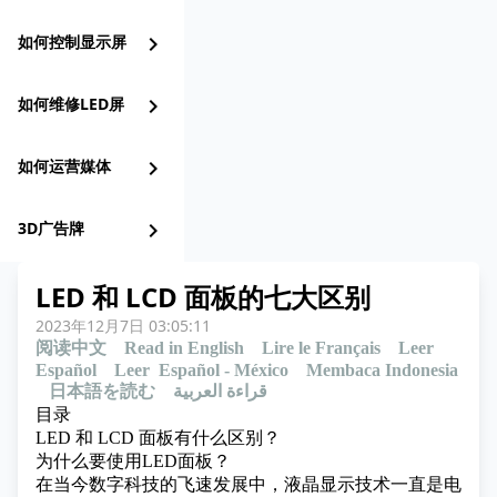
如何控制显示屏
chevron_right
如何维修LED屏
chevron_right
如何运营媒体
chevron_right
3D广告牌
chevron_right
LED 和 LCD 面板的七大区别
2023年12月7日 03:05:11
阅读中文
Read in English
Lire le Français
Leer
Español
Leer Español - México
Membaca Indonesia
日本語を読む
قراءة العربية
目录
LED 和 LCD 面板有什么区别？
为什么要使用LED面板？
在当今数字科技的飞速发展中，
液晶显示技术
一直是电