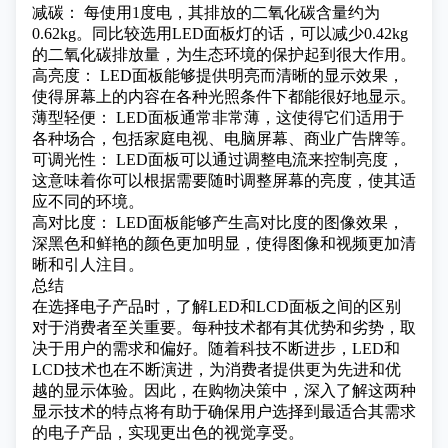
减碳： 每使用1度电，其排放的二氧化碳含量约为
0.62kg。同比较选用LED面板灯的话，可以减少0.42kg
的二氧化碳排放量，为生态环境的保护起到很大作用。
高亮度： LED面板能够提供明亮而清晰的显示效果，
使得屏幕上的内容在各种光照条件下都能很好地显示。
薄型轻便： LED面板通常非常薄，这使得它们适用于
各种场合，包括家庭电视、电脑屏幕、商业广告牌等。
可调光性： LED面板可以通过调整电流来控制亮度，
这意味着你可以根据需要随时调整屏幕的亮度，使其适
应不同的环境。
高对比度： LED面板能够产生高对比度的图像效果，
深黑色和鲜艳的颜色更加明显，使得图像和视频更加清
晰和引人注目。
总结
在选择电子产品时，了解LED和LCD面板之间的区别
对于消费者至关重要。每种技术都有其优势和劣势，取
决于用户的需求和偏好。随着科技不断进步，LED和
LCD技术也在不断演进，为消费者提供更为先进和优
越的显示体验。因此，在购物决策中，深入了解这两种
显示技术的特点将有助于确保用户选择到最适合其需求
的电子产品，实现更出色的视觉享受。