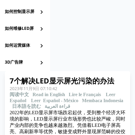
如何控制显示屏
chevron_right
如何维修LED屏
chevron_right
如何运营媒体
chevron_right
3D广告牌
chevron_right
7个解决LED显示屏光污染的办法
2023年11月9日 07:10:42
阅读中文
Read in English
Lire le Français
Leer
Español
Leer Español - México
Membaca Indonesia
日本語を読む
قراءة العربية
2022年的LED显示屏市场跌宕起伏，受到整个经济大环
境的影响，
LED显示屏行业市场形势
也比较严峻，同时
产业内部的竞争也越来越激烈。凭借着LED电子屏高
亮、高刷新率等优势，敏捷变成野外显现屏范畴的佼佼