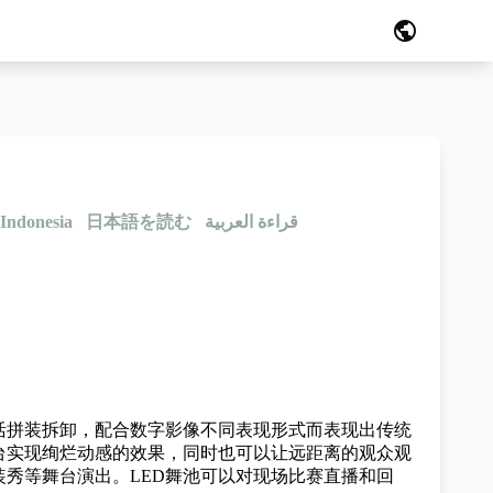
public
Indonesia
日本語を読む
قراءة العربية
灵活拼装拆卸，配合数字影像不同表现形式而表现出传统
台实现绚烂动感的效果，同时也可以让远距离的观众观
装秀等舞台演出。LED舞池可以对现场比赛直播和回