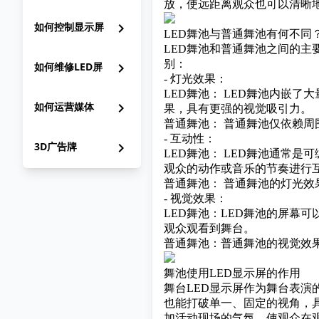
放，使远距离观众也可以清晰
如何控制显示屏
chevron_right
LED舞池与普通舞池有何不同
LED舞池和普通舞池之间的主
别：
如何维修LED屏
chevron_right
- 灯光效果：
LED舞池： LED舞池内嵌了大
如何运营媒体
chevron_right
果，具有更强的视觉吸引力。
普通舞池： 普通舞池仅依赖周
- 互动性：
3D广告牌
chevron_right
LED舞池： LED舞池通常
观众的动作或音乐的节奏进行
普通舞池： 普通舞池的灯光效
- 视觉效果：
LED舞池：LED舞池的屏幕
观众观看到舞台。
普通舞池：普通舞池的视觉效
舞池使用LED显示屏的作用
舞台LED显示屏作为舞台表演
也能打破单一、固定的视角，
加活动现场的气氛，使观众在