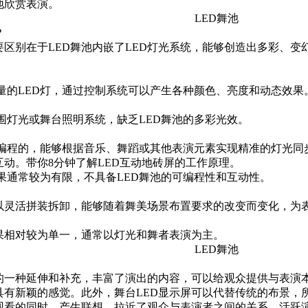
地欣赏表演。
？
要区别在于LED舞池内嵌了LED灯光系统，能够创造出多彩、变
量的
LED灯
，通过控制系统可以产生各种颜色、亮度和动态效果
围灯光或舞台照明系统，缺乏LED舞池的多彩光效。
是可编程的，能够根据音乐、舞蹈或其他表演元素实现精准的灯光同
互动。
带你8分钟了解LED互动地砖屏的工作原理。
果通常较为有限，不具备LED舞池的可编程性和互动性。
可以灵活拼装拆卸，能够随着舞美场景布置要求的改变而变化，
果相对较为单一，通常以灯光和舞者表演为主。
的一种延伸和补充，丰富了演出的内容，可以给观众提供与表演
具有新颖的感觉。此外，舞台LED显示屏可以代替传统的布景，
观看的同时，产生联想，拉近了观众与表演者之间的关系，活跃演