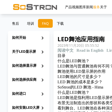
产品
视频
图库
新闻
服务
关于
售后
培训
FAQ
下载
LED舞池应用指南
如何开始
chevron_right
2023年11月20日 05:55:52
阅读中文
Read in English
Lir
关于LED显示屏
chevron_right
目录
什么是LED舞池？
如何选择显示屏
chevron_right
LED舞池与普通舞池有何不同
舞池使用LED显示屏的作用
LED舞池的尺寸是多少？
如何选择供应商
chevron_right
LED 舞池的成本是多少？
SoStron的LED 舞池 - Hima
什么是LED舞池？
如何进口
chevron_right
LED舞池是指利用LED显示
布景无法制造出的形状和各类
如何安装LED大屏
chevron_right
看到舞台。LED舞池在各种演