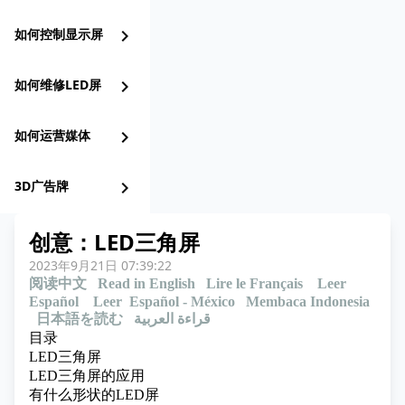
如何控制显示屏
chevron_right
如何维修LED屏
chevron_right
如何运营媒体
chevron_right
3D广告牌
chevron_right
创意：LED三角屏
2023年9月21日 07:39:22
阅读中文
Read in English
Lire le Français
Leer
Español
Leer Español - México
Membaca Indonesia
日本語を読む
قراءة العربية
目录
LED三角屏
LED三角屏的应用
有什么形状的LED屏