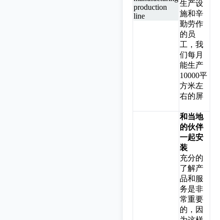
生产设
施和辛
勤劳作
的员
工，我
们每月
能生产
10000平
方米左
右的屏
和当地
的伙伴
一起安
装
充分的
了解产
品和服
务是非
常重要
的，因
为这样