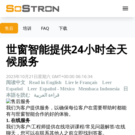
menu
售后
培训
FAQ
下载
世窗智能提供24小时全天
候服务
2023年10月21日星期六 GMT+00:00 06:16:34
阅读中文
Read in English
Lire le Français
Leer
Español
Leer Español - México
Membaca Indonesia
日
本語を読む
قراءة العربية
我们为客户提供服务，以确保每位客户在需要帮助时都能
有与世窗智能合作的好的体验。
1. 在线服务
我们为客户/工程师提供在线培训课程/常见问题解答/在线
聊天，您可以在联系其他人之前立即找到答案。