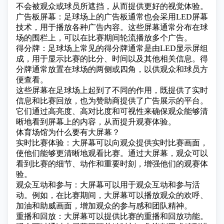
不会被观众或球员所遮挡，从而提供更好的视觉体验。
广告板屏幕：足球场上的广告板通常也会采用LED屏幕
技术，用于播放各种广告内容。这些屏幕通常分布在球
场的围栏上，可以在比赛期间轮流播放多个广告。
得分牌：足球场上常见的得分牌通常是由LED显示屏组
成，用于显示比赛的比分、时间以及其他相关信息。得
分牌通常放置在球场的两侧或四角，以供观众和球员方
便查看。
这些屏幕在足球场上起到了不同的作用，既提供了实时
信息和比赛回放，也为赞助商提供了广告展示的平台。
它们通过高亮度、高对比度和可视性来确保观众能够清
晰地看到屏幕上的内容，从而提升观赛体验。
体育场馆为什么要有大屏幕？
实时比赛体验：大屏幕可以向观众提供实时比赛画面，
使他们能够更清晰地观看比赛。通过大屏幕，观众可以
看到比赛的细节、动作和重要时刻，增强他们的观赛体
验。
观众互动和参与：大屏幕可以用于观众互动和参与活
动。例如，在比赛期间，大屏幕可以播放观众的欢呼、
加油和助威画面，增加观众的参与感和团队精神。
重播和回放：大屏幕可以提供比赛的重播和回放功能。