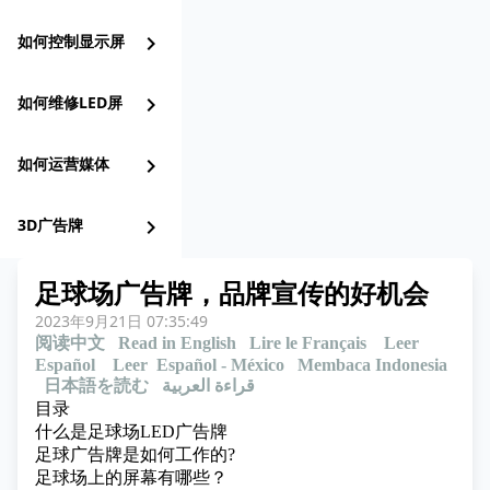
如何控制显示屏
chevron_right
如何维修LED屏
chevron_right
如何运营媒体
chevron_right
3D广告牌
chevron_right
足球场广告牌，品牌宣传的好机会
2023年9月21日 07:35:49
阅读中文
Read in English
Lire le Français
Leer
Español
Leer Español - México
Membaca Indonesia
日本語を読む
قراءة العربية
目录
什么是足球场LED广告牌
足球广告牌是如何工作的?
足球场上的屏幕有哪些？