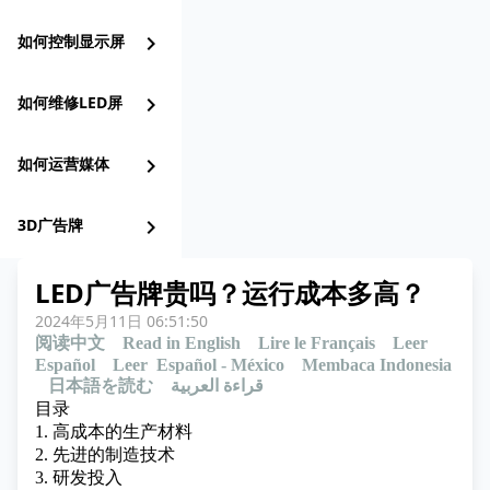
如何控制显示屏
chevron_right
如何维修LED屏
chevron_right
如何运营媒体
chevron_right
3D广告牌
chevron_right
LED广告牌贵吗？运行成本多高？
2024年5月11日 06:51:50
阅读中文
Read in English
Lire le Français
Leer
Español
Leer Español - México
Membaca Indonesia
日本語を読む
قراءة العربية
目录
1. 高成本的生产材料
2. 先进的制造技术
3. 研发投入