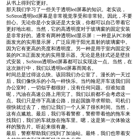
从书上得到它更好。
那天我们学习了一些关于透明led屏幕的知识。老实说，
SoStron透明led屏幕是非常视觉享受和非常轻。因此，不要
担心。无论你是小女孩还是大女孩，你都可以自己带着它
更好地出租。当然，它的高透明度对于玻璃窗的固定安装
是非常好的。通常有两种透明led显示屏：一种是从PCB侧
面发光的实用显示屏，广泛应用于阳光直射的玻璃窗中。
因为它有更高的亮度和透明度。另一种是用于室内固定安
装的PCB正面发光的实用显示器。无论是悬挂式还是壁挂
式安装，SoStron透明led屏幕都可以实现这一点。当然，在
这次旅行中，我们以透明led屏幕而闻名。
时间总是过得这么快。该回我们办公室了。漫长的一天过
后，我们像快乐的小鸟一样快乐。当约翰尼开车送我们回
办公室时，一切似乎都很好，没有任何问题。但谁知道
呢，汽油在高速公路上用完了。我们以前都不会考虑这一
点。我们只是停下高速公路，挂起国旗寻求帮助。司机们
很快就过去了，他们让我们一个人呆了很长时间。当然，
这有点尴尬。最后，我们等着警察，警察带着他的拖车来
找我们，我们的车就放在拖车里。嗯，这是第一次体验这
样的预告片。听起来很有趣。
最后，警察帮助我们找到了加油站。最终，我们也带着安