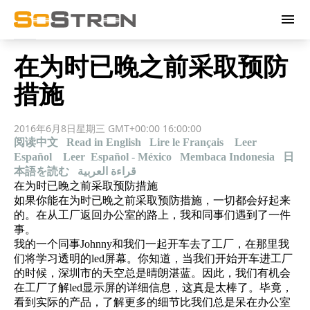
menu
在为时已晚之前采取预防
措施
2016年6月8日星期三 GMT+00:00 16:00:00
阅读中文
Read in English
Lire le Français
Leer
Español
Leer Español - México
Membaca Indonesia
日
本語を読む
قراءة العربية
在为时已晚之前采取预防措施
如果你能在为时已晚之前采取预防措施，一切都会好起来
的。在从工厂返回办公室的路上，我和同事们遇到了一件
事。
我的一个同事Johnny和我们一起开车去了工厂，在那里我
们将学习透明的led屏幕。你知道，当我们开始开车进工厂
的时候，深圳市的天空总是晴朗湛蓝。因此，我们有机会
在工厂了解led显示屏的详细信息，这真是太棒了。毕竟，
看到实际的产品，了解更多的细节比我们总是呆在办公室