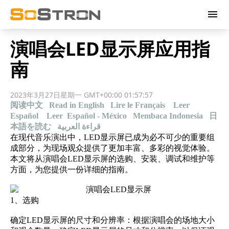
menu
演唱会LED显示屏应用指
南
2023年3月27日星期一 GMT+00:00 01:57:57
阅读中文
Read in English
Lire le Français
Leer
Español
Leer Español - México
Membaca Indonesia
日
本語を読む
قراءة العربية
在现代
音乐演出
中，LED显示屏已成为必不可少的重要组
成部分，为现场观众提供了更加丰富、多彩的视觉体验。
本文将从演唱会LED显示屏的选购、安装、调试和维护等
方面，为您提供一份详细的指南。
1、选购
确定LED显示屏的尺寸和分辨率：根据演唱会的场地大小