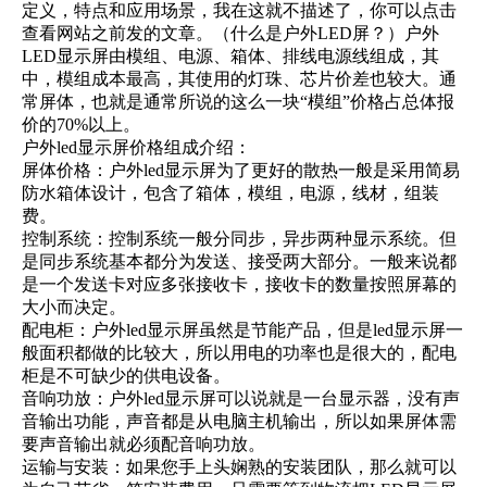
定义，特点和应用场景，我在这就不描述了，你可以点击
查看网站之前发的文章。（
什么是户外LED屏？
）户外
LED显示屏由模组、电源、箱体、排线电源线组成，其
中，模组成本最高，其使用的灯珠、芯片价差也较大。通
常屏体，也就是通常所说的这么一块“模组”价格占总体报
价的70%以上。
户外led显示屏价格组成介绍：
屏体价格：户外led显示屏为了更好的散热一般是采用简易
防水箱体设计，包含了箱体，模组，电源，线材，组装
费。
控制系统：控制系统一般分同步，异步两种显示系统。但
是同步系统基本都分为发送、接受两大部分。一般来说都
是一个发送卡对应多张接收卡，接收卡的数量按照屏幕的
大小而决定。
配电柜：户外led显示屏虽然是节能产品，但是led显示屏一
般面积都做的比较大，所以用电的功率也是很大的，配电
柜是不可缺少的供电设备。
音响功放：户外led显示屏可以说就是一台显示器，没有声
音输出功能，声音都是从电脑主机输出，所以如果屏体需
要声音输出就必须配音响功放。
运输与安装：如果您手上头娴熟的安装团队，那么就可以