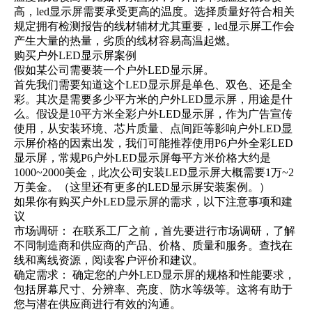
高，led显示屏需要承受更高的温度。选择质量好符合相关
规定拥有检测报告的线材辅材尤其重要，led显示屏工作会
产生大量的热量，劣质的线材容易高温起燃。
购买户外LED显示屏案例
假如某公司需要装一个户外LED显示屏。
首先我们需要知道这个LED显示屏是单色、双色、还是全
彩。其次是需要多少平方米的户外LED显示屏，用途是什
么。假设是10平方米全彩户外LED显示屏，作为广告宣传
使用，从安装环境、芯片质量、点间距等影响户外LED显
示屏价格的因素出发，我们可能推荐使用P6户外全彩LED
显示屏，常规P6户外LED显示屏每平方米价格大约是
1000~2000美金，此次公司安装LED显示屏大概需要1万~2
万美金。（
这里还有更多的LED显示屏安装案例
。）
如果你有购买户外LED显示屏的需求，以下注意事项和建
议
市场调研： 在联系工厂之前，首先要进行市场调研，了解
不同制造商和供应商的产品、价格、质量和服务。查找在
线和离线资源，阅读客户评价和建议。
确定需求： 确定您的户外LED显示屏的规格和性能要求，
包括屏幕尺寸、分辨率、亮度、防水等级等。这将有助于
您与潜在供应商进行有效的沟通。