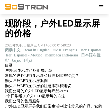
menu
现阶段，户外LED显示屏
的价格
2023年9月6日星期三 GMT+00:00 01:40:23
阅读中文
Read in English
lire le Français
leer Español
leer Español - México
membaca Indonesia
日本語を読
む
قراءة العربية
目录
户外led显示屏价格组成介绍
常规的户外LED显示屏必须具备哪些特点？
购买户外LED显示屏案例
购买户外LED显示屏的注意事项和建议
我们公司的户外LED显示屏产品-Ares
7个日常维护户外LED显示屏的方法
我们公司的售后服务
户外LED显示屏是我们日常生活中比较常见的产品。它的