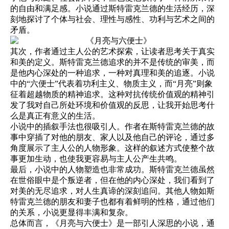
的自由和满足感。小说通过斯特雷克兰德的生活经历，深
刻地探讨了个体与社会、理性与感性、功利与艺术之间的
矛盾。
其次，作者通过主人公的艺术探索，让读者思考关于真实
和美的定义。斯特雷克兰德追求的并不是传统的审美，而
是他内心深处的一种追求，一种对真理和美的追逐。小说
中的“六便士”代表着功利主义、物质主义，而“月亮”则象
征着超越物质的精神追求。这种对抗传统价值观的精神引
发了我对自己所处环境和价值观的反思，让我开始思考什
么是真正有意义的生活。
小说中的插叙手法也很吸引人。作者在斯特雷克兰德的故
事中穿插了对他的朋友、家人以及他自己的评论，通过多
角度展示了主人公的人物形象。这样的叙述方式使整个故
事更加生动，也使我更容易与主人公产生共鸣。
最后，小说中的人物塑造也非常成功。斯特雷克兰德虽然
在世俗眼中是个叛逆者，但在他的内心深处，我们看到了
对美的无尽追求，对人生真谛的深刻追问。其他人物如斯
特雷克兰德的朋友和妻子也都有着鲜明的性格，通过他们
的关系，小说更显得丰满和复杂。
总体而言，《月亮与六便士》是一部引人深思的小说，通