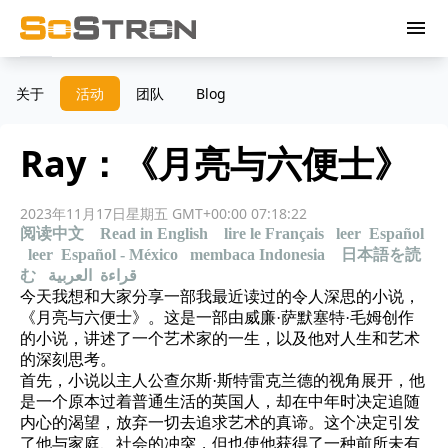
menu
关于
活动
团队
Blog
Ray：《月亮与六便士》
2023年11月17日星期五 GMT+00:00 07:18:22
阅读中文
Read in English
lire le Français
leer Español
leer Español - México
membaca Indonesia
日本語を読
む
قراءة العربية
今天我想和大家分享一部我最近读过的令人深思的小说，
《月亮与六便士》。这是一部由威廉·萨默塞特·毛姆创作
的小说，讲述了一个艺术家的一生，以及他对人生和艺术
的深刻思考。
首先，小说以主人公查尔斯·斯特雷克兰德的视角展开，他
是一个原本过着普通生活的英国人，却在中年时决定追随
内心的渴望，放弃一切去追求艺术的真谛。这个决定引发
了他与家庭、社会的冲突，但也使他获得了一种前所未有